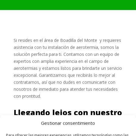
Si resides en el área de Boadilla del Monte y requieres
asistencia con tu instalación de aerotermia, somos la
solución perfecta para ti. Contamos con un equipo de
expertos con amplia experiencia en el campo de
aerotermias y estamos listos para brindarte un servicio
excepcional. Garantizamos que recibirás lo mejor al
contratarnos, así que no dudes en comunicarte con
nosotros de inmediato para atender tus necesidades
con prontitud.
Llegando lejos con nuestro
servicio técnico de
Gestionar consentimiento
aerotermia
Para ofrecer las mejores experiencias, utilizamos tecnologías como las