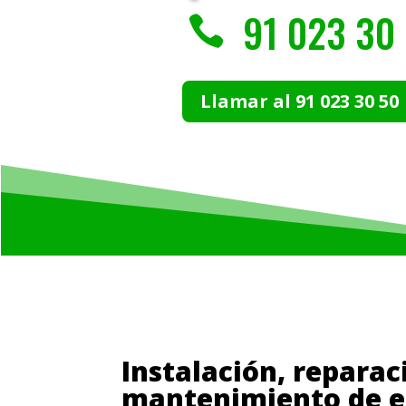
91 023 30

Llamar al 91 023 30 50
Instalación, reparac
mantenimiento de e