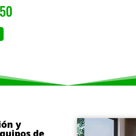
 50
ión y
quipos de