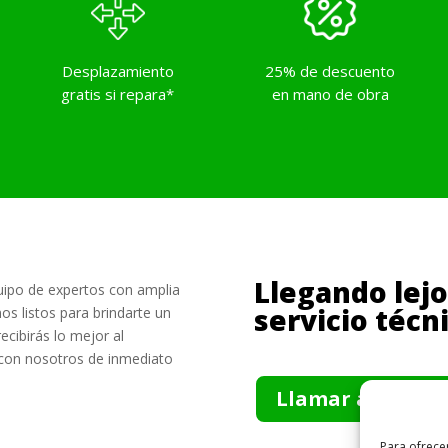
Desplazamiento
25% de descuento
gratis si repara*
en mano de obra
Llegando lej
uipo de expertos con amplia
servicio técn
s listos para brindarte un
ecibirás lo mejor al
 con nosotros de inmediato
Llamar al 91 023 
Para ofrece