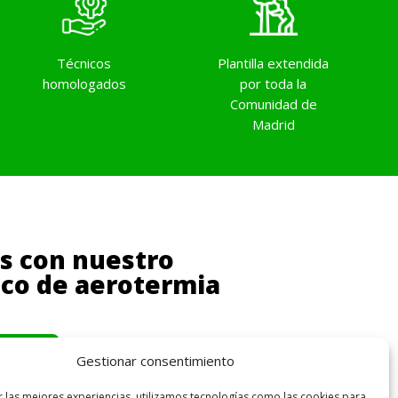
Técnicos
Plantilla extendida
homologados
por toda la
Comunidad de
Madrid
os con nuestro
ico de aerotermia
30 50
Gestionar consentimiento
r las mejores experiencias, utilizamos tecnologías como las cookies para